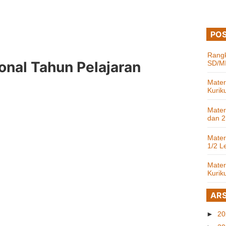
POS
Rangk
ional Tahun Pelajaran
SD/MI
Mater
Kurik
Mater
dan 2
Mater
1/2 L
Mater
Kurik
ARS
►
2