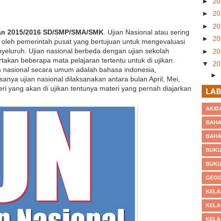
►
2
►
2
►
2
aran 2015/2016 SD/SMP/SMA/SMK
. Ujian Nasional atau sering
►
2
n oleh pemerintah pusat yang bertujuan untuk mengevaluasi
yeluruh. Ujian nasional berbeda dengan ujian sekolah
►
2
takan beberapa mata pelajaran tertentu untuk di ujikan.
▼
2
an nasional secara umum adalah bahasa indonesia,
►
nya ujian nasional dilaksanakan antara bulan April, Mei,
▼
eri yang akan di ujikan tentunya materi yang pernah diajarkan
LAB
AKID
BAHA
BAHA
BUKU
BUKU
GEOG
KELA
KELA
KELA