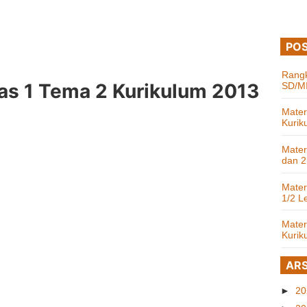
POS
Rangk
las 1 Tema 2 Kurikulum 2013
SD/MI
Mater
Kurik
Mater
dan 2
Mater
1/2 L
Mater
Kurik
ARS
►
2