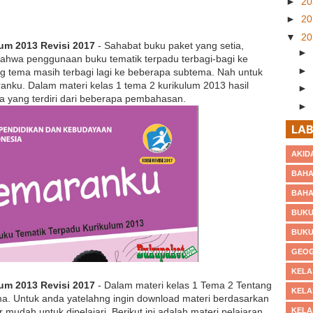
►
2
►
2
▼
2
lum 2013 Revisi 2017
- Sahabat buku paket yang setia,
►
 bahwa penggunaan buku tematik terpadu terbagi-bagi ke
►
 tema masih terbagi lagi ke beberapa subtema. Nah untuk
ranku. Dalam materi kelas 1 tema 2 kurikulum 2013 hasil
►
a yang terdiri dari beberapa pembahasan.
►
►
LAB
▼
AKID
BAHA
BAHA
BUKU
BUKU
GEOG
KELA
lum 2013 Revisi 2017
- Dalam materi kelas 1 Tema 2 Tentang
KELA
a. Untuk anda yatelahng ingin download materi berdasarkan
udah untuk dipelajari. Berikut ini adalah materi pelajaran
KELA