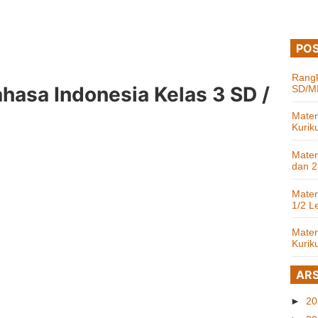
POS
Rangk
ahasa Indonesia Kelas 3 SD /
SD/MI
Mater
Kurik
Mater
dan 2
Mater
1/2 L
Mater
Kurik
ARS
►
2