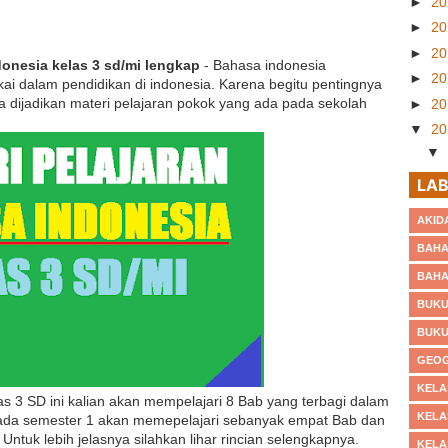
►
2
►
2
►
2
onesia kelas 3 sd/mi lengkap
- Bahasa indonesia
►
2
i dalam pendidikan di indonesia. Karena begitu pentingnya
 dijadikan materi pelajaran pokok yang ada pada sekolah
►
2
▼
2
▼
LAB
AKID
BAHA
BAHA
BUKU
BUKU
GEOG
KELA
as 3 SD ini kalian akan mempelajari 8 Bab yang terbagi dalam
KELA
 Pada semester 1 akan memepelajari sebanyak empat Bab dan
ntuk lebih jelasnya silahkan lihar rincian selengkapnya.
KELA