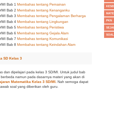
D/MI Bab 1
Membahas tentang Pemainan
KESE
D/MI Bab 2
Membahas tentang Kenanganku
MATE
D/MI Bab 3
Membahas tentang Pengalaman Berharga
PKN
D/MI Bab 4
Membahas tentang Lingkungan
D/MI Bab 5
Membahas tentang Peristiwa
SEJA
D/MI Bab 6
Membahas tentang Gejala Alam
SOAL
D/MI Bab 7
Membahas tentang Komunikasi
D/MI Bab 8
Membahas tentang Keindahan Alam
a SD Kelas 3
s dan dipelajari pada kelas 3 SD/MI. Untuk judul bab
 berbeda namun pada dasarnya materi yang akan di
ajaran Matematika Kelas 3 SD/MI.
Nah semoga dapat
awab soal yang diberikan oleh guru.
►